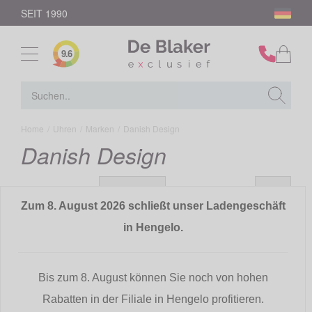
SEIT 1990
9.6
Home
/
Uhren
/
Marken
/
Danish Design
Danish Design
Sortieren nach:
Artikel:
empfohlen
24
Zum 8. August 2026 schließt unser Ladengeschäft
in Hengelo.
FILTER
Bis zum 8. August können Sie noch von hohen
-30%
Rabatten in der Filiale in Hengelo profitieren.