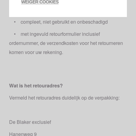
• in de originele verpakking van het product, met
WEIGER COOKIES
aangehechte kaartjes, inclusief de originele labels;
• compleet, niet gebruikt en onbeschadigd
• met ingevuld retourformulier inclusief
ordernummer, de verzendkosten voor het retourneren
komen voor uw rekening.
Wat is het retouradres?
Vermeld het retouradres duidelijk op de verpakking:
De Blaker exclusief
Hanenweg 9