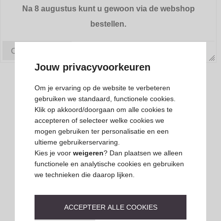
onbeschadigd en compleet geleverd is. Als dit niet zo
Na 8 augustus kunt u gewoon via de webshop
is, neem dan binnen 24 uur na ontvangst contact met
bestellen.
ons op om dit te melden. Indien uw klacht gegrond is
kunt u het artikel kosteloos retourneren en ontvangt u
OK, bedankt.
uiteraard uw geld terug of wordt een nieuw of juist
Jouw privacyvoorkeuren
artikel geleverd.
Om je ervaring op de website te verbeteren
Mocht u niet tevreden zijn over uw bestelling of een
gebruiken we standaard, functionele cookies.
Klik op akkoord/doorgaan om alle cookies te
deel hiervan, dan kunt u het bestelde binnen de
accepteren of selecteer welke cookies we
zichttermijn retourneren.
mogen gebruiken ter personalisatie en een
ultieme gebruikerservaring.
Kies je voor
weigeren
? Dan plaatsen we alleen
functionele en analytische cookies en gebruiken
Voor het retourneren van artikelen dienen ze aan
we technieken die daarop lijken.
de volgende voorwaarden voldoen:
• binnen de zichttermijn van 14 dagen;
ACCEPTEER ALLE COOKIES