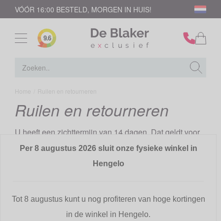
VÓÓR 16:00 BESTELD, MORGEN IN HUIS!
9.6
Home
/
Ruilen en retourneren
Ruilen en retourneren
U heeft een zichttermijn van 14 dagen. Dat geldt voor
al uw bestellingen vanaf het moment dat u de
Per 8 augustus 2026 sluit onze fysieke winkel in
bestelling(en) in uw bezit heeft. Na het verstrijken van
Hengelo
de zichttermijn is de koopovereenkomst een feit.
Controleer direct na ontvangst van het artikel of het
Tot 8 augustus kunt u nog profiteren van hoge kortingen
juiste artikel geleverd is en of het bovendien
in de winkel in Hengelo.