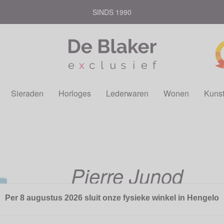
SINDS 1990
Sieraden
Horloges
Lederwaren
Wonen
Kuns
Pierre Junod
Per 8 augustus 2026 sluit onze fysieke winkel in Hengelo
Ontdek de veelzijdige Pierre Junod Vignelli
elke dag kunt veranderen door de gekleu