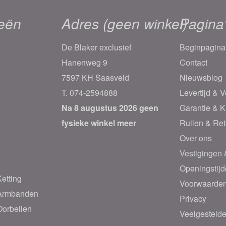
eën
Adres (geen winkel)
Pagina
De Blaker exclusief
Beginpagina
Hanenweg 9
Contact
7597 KH Saasveld
Nieuwsblog
T.
074-2594888
Levertijd & 
Na 8 augustus 2026 geen
Garantie & K
fysieke winkel meer
Ruilen & Re
Over ons
Vestigingen 
Openingstij
etting
Voorwaarde
 Armbanden
Privacy
Oorbellen
Veelgesteld