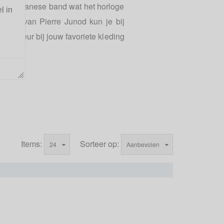
 een milanese band wat het horloge
l in
rloges van Pierre Junod kun je bij
ring kleur bij jouw favoriete kleding
Items:
Sorteer op:
24
Aanbevolen