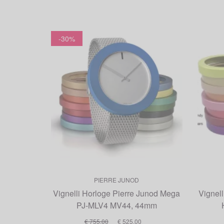
-30%
PIERRE JUNOD
Vignelli Horloge Pierre Junod Mega
Vignell
PJ-MLV4 MV44, 44mm
€ 755,00
€ 525,00