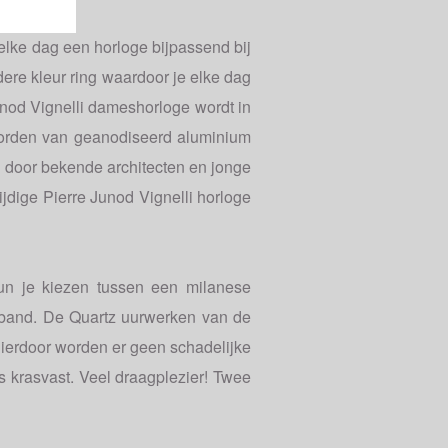
elke dag een horloge bijpassend bij
ere kleur ring waardoor je elke dag
unod Vignelli dameshorloge wordt in
worden van geanodiseerd aluminium
n door bekende architecten en jonge
jdige Pierre Junod Vignelli horloge
un je kiezen tussen een milanese
eband. De Quartz uurwerken van de
ierdoor worden er geen schadelijke
is krasvast. Veel draagplezier! Twee