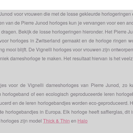
gnelli dames horloges
Junod voor vrouwen die met de losse gekleurde horlogeringen 
en van de Pierre Junod horloges kun je vervangen voor een and
 dragen. Bekijk de losse horlogeringen hieronder. Het Pierre J
 voor horloges in Zwitserland gemaakt en de horloge ringen 
ng mooi blijft. De Vignelli horloges voor vrouwen zijn ontworpe
niek dameshorloge te maken. Het resultaat hiervan is het veelzi
djes voor de Vignelli dameshorloges van Pierre Junod, zo k
m horlogeband of een ecologisch geproduceerde leren horlog
oducerd en de leren horlogebandjes worden eco-geproduceerd. H
de horlogebandjes in Europa. Elk horloge heeft saffierglas, dit 
 horloges zijn model
Thick & Thin
en
Halo