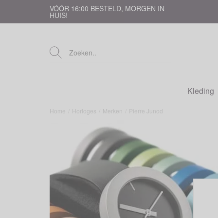
VÓÓR 16:00 BESTELD, MORGEN IN
HUIS!
Kleding
Home
/
Horloges
/
Merken
/
Pierre Junod