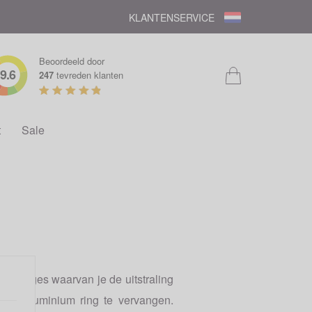
KLANTENSERVICE
Beoordeeld door
9.6
247
tevreden klanten
t
Sale
 horloges waarvan je de uitstraling
rde aluminium ring te vervangen.