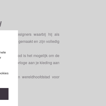
d
g met designers waarbij hij als
ne oplages gemaakt en zijn volledig
nele
n Pierre Junod is het mogelijk om de
r
jk om je horloge aan je kleding aan
ookies
itserland en wereldhoofdstad voor