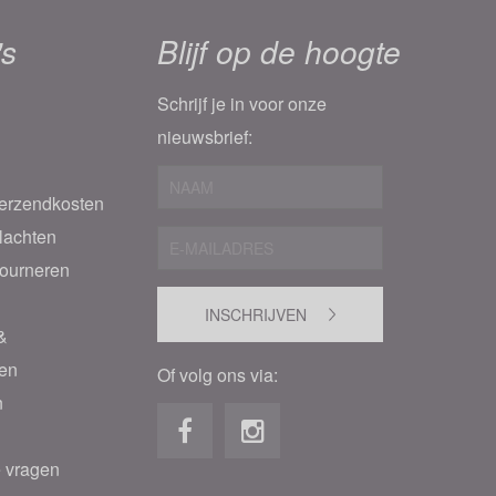
's
Blijf op de hoogte
Schrijf je in voor onze
nieuwsbrief:
Verzendkosten
lachten
tourneren
INSCHRIJVEN
&
den
Of volg ons via:
n
e vragen