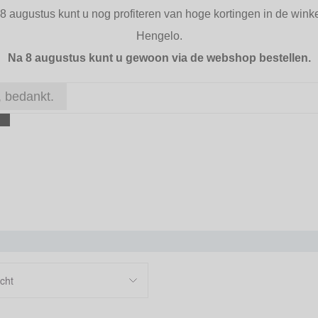
Daarnaast kun je kiezen voor een leren of
 8 augustus kunt u nog profiteren van hoge kortingen in de winke
een modern en elegant uiterlijk geeft. Ho
Hengelo.
elke outfit matchen, aangezien er altijd een 
Na 8 augustus kunt u gewoon via de webshop bestellen.
past.
 bedankt.
cht