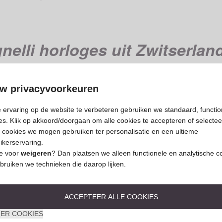
nelli horloges uit Zwitserlan
er pur sang. De visie van Pierre Junod is de samenwerkin
t naar de wensen van de designer. De horloges worden in klei
w privacyvoorkeuren
 ervaring op de website te verbeteren gebruiken we standaard, functio
pulairste modellen in zijn collectie. Bij het model Vignelli va
es. Klik op akkoord/doorgaan om alle cookies te accepteren of selectee
orloge te wisselen voor een andere kleur. Hiermee is het mogeli
 cookies we mogen gebruiken ter personalisatie en een ultieme
ikerservaring.
je voor
weigeren
? Dan plaatsen we alleen functionele en analytische c
in de plaats Biel/Bienne de grootste tweetalige stad van Zw
bruiken we technieken die daarop lijken.
ACCEPTEER ALLE COOKIES
ER COOKIES