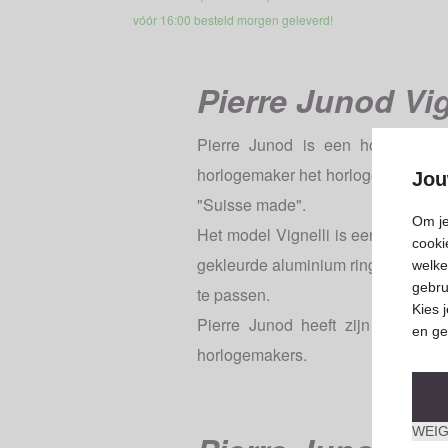
vóór 16:00 besteld morgen geleverd!
Pierre Junod Vig
Pierre Junod is een horlogemak
horlogemaker het horloge ontwikkel
Jou
"Suisse made".
Om je
Het model Vignelli is een van de po
cooki
gekleurde aluminium ring van het h
welke
gebru
te passen.
Kies 
Pierre Junod heeft zijn atelier 
en ge
horlogemakers.
WEIG